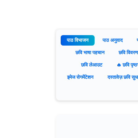
पाठ विभाजन
पाठ अनुवाद
छवि भाषा पहचान
छवि विवरण
छवि लेआउट
🔥 छवि पृष्
इमेज सेगमेंटेशन
दस्तावेज़ छवि सुध