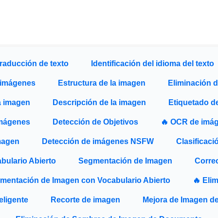
raducción de texto
Identificación del idioma del texto
 imágenes
Estructura de la imagen
Eliminación d
la imagen
Descripción de la imagen
Etiquetado d
imágenes
Detección de Objetivos
🔥 OCR de imá
magen
Detección de imágenes NSFW
Clasificac
bulario Abierto
Segmentación de Imagen
Corre
mentación de Imagen con Vocabulario Abierto
🔥 Eli
eligente
Recorte de imagen
Mejora de Imagen d