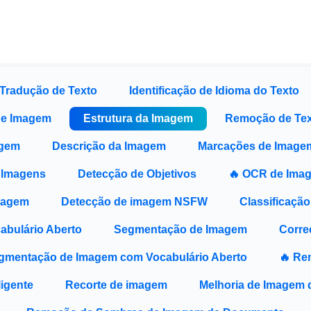
Tradução de Texto
Identificação de Idioma do Texto
de Imagem
Estrutura da Imagem
Remoção de Tex
agem
Descrição da Imagem
Marcações de Image
 Imagens
Detecção de Objetivos
🔥 OCR de Ima
magem
Detecção de imagem NSFW
Classificaçã
abulário Aberto
Segmentação de Imagem
Corre
gmentação de Imagem com Vocabulário Aberto
🔥 Re
ligente
Recorte de imagem
Melhoria de Imagem